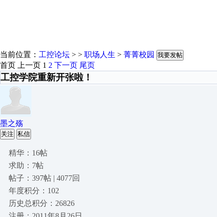
当前位置：
工控论坛
> >
职场人生
>
菁菁校园
我要发帖
首页
上一页
1
2
下一页
尾页
工控学院重新开张啦！
墨之殇
关注
私信
精华：16帖
求助：7帖
帖子：397帖 | 4077回
年度积分：102
历史总积分：26826
注册：2011年8月26日