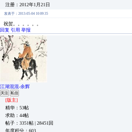
注册：2012年1月21日
发表于：2013-05-04 10:09:35
祝贺。。。。。。
回复
引用
举报
江湖混混-余辉
关注
私信
[版主]
精华：53帖
求助：44帖
帖子：3351帖 | 28451回
年度积分：603