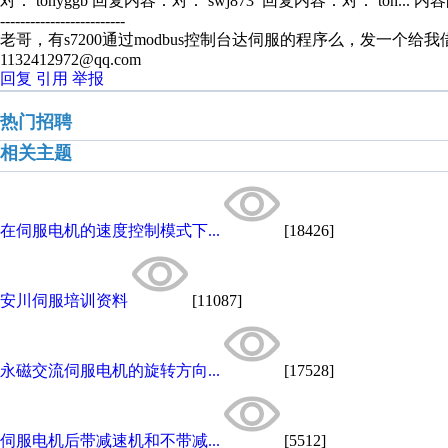
对： tonyggb
回复内容：对： swj873 回复内容：对： ton...
内容
-------------------------
老哥，有s7200通过modbus控制台达伺服的程序么，发一个给
1132412972@qq.com
回复
引用
举报
热门招聘
相关主题
在伺服电机的速度控制模式下...
[18426]
安川伺服培训资料
[11087]
永磁交流伺服电机的旋转方向...
[17528]
伺服电机后带减速机和不带减...
[5512]