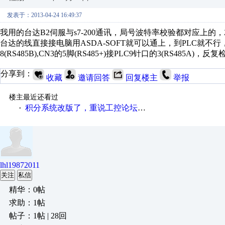
发表于：2013-04-24 16:49:37
我用的台达B2伺服与s7-200通讯，局号波特率校验都对应上
台达的线直接接电脑用ASDA-SOFT就可以通上，到PLC就不行，通
8(RS485B),CN3的5脚(RS485+)接PLC9针口的3(RS48
分享到：
收藏
邀请回答
回复楼主
举报
楼主最近还看过
积分系统改版了，重说工控论坛积分那点事儿……
·
lhl19872011
关注
私信
精华：0帖
求助：1帖
帖子：1帖 | 28回