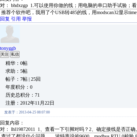
对： bhdxzgp
1.可以使用你做的线；用电脑的串口助手试验；看是
推荐个软件吧，我用了个USB转485的线，用modscan32显示time 
回复
引用
举报
tonyggb
关注
私信
精华：0帖
求助：5帖
帖子：7帖 | 25回
年度积分：0
历史总积分：71
注册：2012年11月22日
发表于：2013-04-25 08:07:00
回复内容：
对： lhl19872011
1、查看一下引脚对吗？2、确定接线是否正确。3
查过了都没什么问题。。波特率设的9600，modbus RTU 0校验