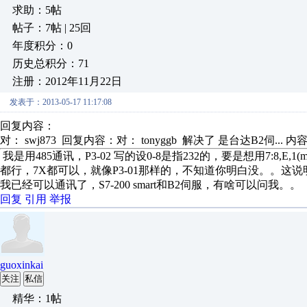
求助：5帖
帖子：7帖 | 25回
年度积分：0
历史总积分：71
注册：2012年11月22日
发表于：2013-05-17 11:17:08
回复内容：
对： swj873
回复内容：对： tonyggb 解决了 是台达B2伺...
内
我是用485通讯，P3-02 写的设0-8是指232的，要是想用7:8,E,
都行，7X都可以，就像P3-01那样的，不知道你明白没。。这
我已经可以通讯了，S7-200 smart和B2伺服，有啥可以问我。。
回复
引用
举报
guoxinkai
关注
私信
精华：1帖