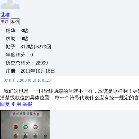
世猫
关注
私信
精华：3帖
求助：9帖
帖子：812帖 | 6279回
年度积分：0
历史总积分：28999
注册：2011年10月16日
发表于：2013-01-21 18:01:20
我们这也是，一根导线两端的号牌不一样，应该是这样啊！
标
清楚线
就位的具体位置，每一个符号代表什么
应有
统一规定
的含
回复
引用
举报