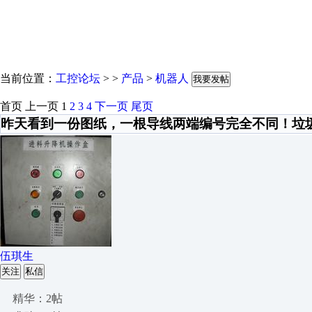
当前位置：
工控论坛
> >
产品
>
机器人
我要发帖
首页
上一页
1
2
3
4
下一页
尾页
昨天看到一份图纸，一根导线两端编号完全不同！垃
伍琪生
关注
私信
精华：2帖