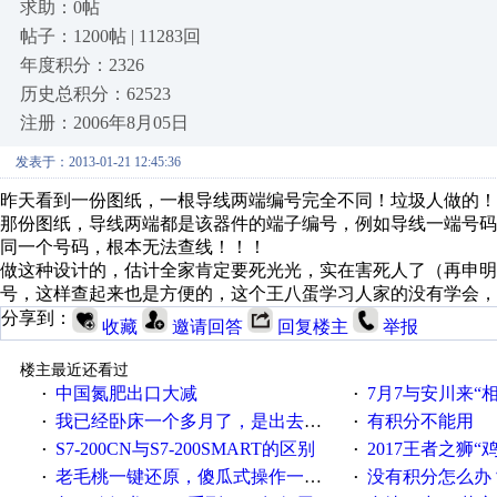
求助：0帖
帖子：1200帖 | 11283回
年度积分：2326
历史总积分：62523
注册：2006年8月05日
发表于：2013-01-21 12:45:36
昨天看到一份图纸，一根导线两端编号完全不同！垃圾人做的！
那份图纸，导线两端都是该器件的端子编号，例如导线一端号码是1X
同一个号码，根本无法查线！！！
做这种设计的，估计全家肯定要死光光，实在害死人了（再申明
号，这样查起来也是方便的，这个王八蛋学习人家的没有学会，
分享到：
收藏
邀请回答
回复楼主
举报
楼主最近还看过
中国氮肥出口大减
7月7与安川来“
·
·
我已经卧床一个多月了，是出去安装机械手在高速遭遇车祸所致:大家工作都要特别注意啊
有积分不能用
·
·
S7-200CN与S7-200SMART的区别
2017王者之狮“鸡”情签到
·
·
老毛桃一键还原，傻瓜式操作一键轻松备份还原；程序为向导式安装，一键即可实现自动备份或还原系统。
没有积分怎么办
·
·