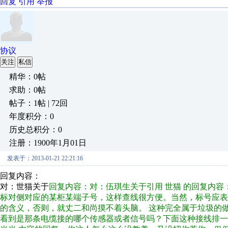
回复
引用
举报
协议
关注
私信
精华：0帖
求助：0帖
帖子：1帖 | 72回
年度积分：0
历史总积分：0
注册：1900年1月01日
发表于：2013-01-21 22:21:16
回复内容：
对：世猫关于
回复内容：对：伍琪生关于引用 世猫 的回复内
标对侧对应的某柜某端子号，这样查线很方便。当然，标号应
的含义，否则，就丈二和尚摸不着头脑。 这种完全属于垃圾的
看到是那条电缆接的哪个传感器或者信号吗？下面这种接线排