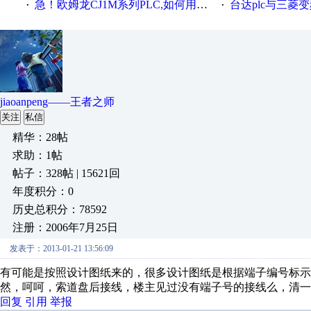
急！欧姆龙CJ1M系列PLC,如何用时间控制变频器。要求时间在组态王中可以自由输入！拜托各位大神了！
台达plc与三菱
·
·
jiaoanpeng——王者之师
关注
私信
精华：28帖
求助：1帖
帖子：328帖 | 15621回
年度积分：0
历史总积分：78592
注册：2006年7月25日
发表于：2013-01-21 13:56:09
有可能是按照设计图纸来的，很多设计图纸是根据端子编号标示
然，呵呵，索道盘后接线，楼主见过没有端子号的接线么，清一
回复
引用
举报