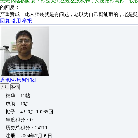
光光 内容的回复：你这人怎么这么没教养，又没招你惹你，仅
的回复：
严重赞成，此人脑袋就是有问题，老以为自己挺能耐的，老是贬
回复
引用
举报
通讯网-原创军团
关注
私信
精华：11帖
求助：1帖
帖子：432帖 | 10265回
年度积分：0
历史总积分：24711
注册：2004年7月09日