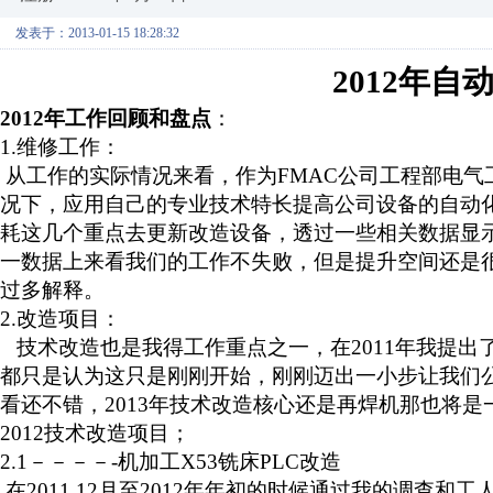
发表于：2013-01-15 18:28:32
2012
年自
2012
年工作回顾和盘点
：
1.
维修工作：
从工作的实际情况来看，作为
FMAC
公司工程部电气
况下，应用自己的专业技术特长提高公司设备的自动
耗这几个重点去更新改造设备，透过一些相关数据显
一数据上来看我们的工作不失败，但是提升空间还是
过多解释。
2.
改造项目：
技术改造也是我得工作重点之一，在
2011
年我提出
都只是认为这只是刚刚开始，刚刚迈出一小步让我们
看还不错，
2013
年技术改造核心还是再焊机那也将是
2012
技术改造项目；
2.1－－－－-
机加工
X53
铣床
PLC
改造
在
2011.12
月至
2012
年年初的时候通过我的调查和工