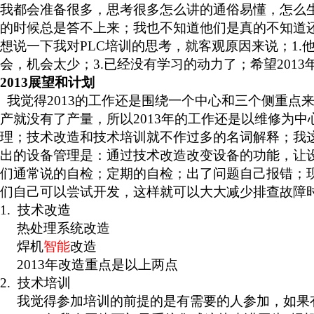
我都会准备很多，思考很多怎么讲的通俗易懂，怎么
的时候总是答不上来；我也不知道他们是真的不知道
想说一下我对
PLC
培训的思考，就客观原因来说；
1.
会，机会太少；
3.
已经没有学习的动力了；希望
2013
2013
展望和计划
我觉得
2013
的工作还是围绕一个中心和三个侧重点
产就没有了产量，所以
2013
年的工作还是以维修为中
理；技术改造和技术培训就不作过多的名词解释；我
出的设备管理是：通过技术改造改变设备的功能，让
们通常说的自检；定期的自检；出了问题自己报错；
们自己可以尝试开发，这样就可以大大减少排查故障
1.
技术改造
热处理系统改造
焊机
智能
改造
2013
年改造重点是以上两点
2.
技术培训
我觉得参加培训的前提的是有需要的人参加，如果