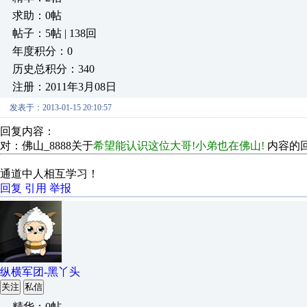
求助：0帖
帖子：5帖 | 138回
年度积分：0
历史总积分：340
注册：2011年3月08日
发表于：2013-01-15 20:10:57
回复内容：
对：佛山_8888关于
希望能认识这位大哥!小弟也在佛山!
内容的
通道中人相互学习！
回复
引用
举报
纵横军团-黑丫头
关注
私信
精华：0帖