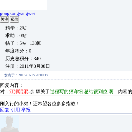
gongkongyangwei
关注
私信
精华：2帖
求助：0帖
帖子：5帖 | 138回
年度积分：0
历史总积分：340
注册：2011年3月08日
发表于：2013-01-15 20:00:15
回复内容：
对：
江湖混混
-
余 辉
关于
过程写的狠详细 总结很到位 啊
内容
刚入行的小弟！还希望各位多多指教！
回复
引用
举报