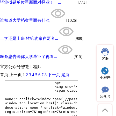
毕业找错单位重新面对择业！！...
[771]
谁知道大学档案里面有什么
[1026]
上学还是上班 转给犹豫在两者...
[909]
86条忠告等你大学毕业了再看...
[915]
客服
官方公众号
智造工程师
首页
上一页
1
2
3
4
5
6
7
8
下一页
尾页
小程序
公众号