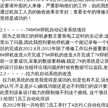
还要请外面的人来修，严重影响他们的工作；由此我
通过机加工人员的验收效果非常好；查看全年的维修
觉得是成功的！
2.1－－－－-7#8#9#
焊机自动记录系统项目
因为之前我们的焊机参数主要靠电工定时的去记录
;
里出了问题
,
因此我想到要给焊机建一个能记录每一个
目的完成在
2012.8
月
;2012
年除了维修工作以外最重要
8#
焊机改造
;6
月完成了
9#
焊机的改造
;8
月完成了
7#
焊
前一次要成功
,
采集的数据要精确
,
稳定
;7#
的系统是让
的设计目标
(
当链环出现问题的时候有数据可以追踪
,
发
2.2－－－－-
拉力机自动系统的改造
拉力机系统的改造我觉得是成功的
,
但是也有不足
;
说
的认可
;
不足是
(F-L)
曲线功能还是达不到我们的设计要
此受到设备设计能力的限制做不到这个曲线
.
这个项目
3.
给部门员工自动化培训
在
2012
年我一共给部门员工举行了
4
次
PLC
自动化培