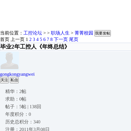
当前位置：
工控论坛
> >
职场人生
>
菁菁校园
我要发帖
首页
上一页
1
2
3
4
5
6
7
8
下一页
尾页
毕业2年工控人《年终总结》
gongkongyangwei
关注
私信
精华：2帖
求助：0帖
帖子：5帖 | 138回
年度积分：0
历史总积分：340
注册：2011年3月08日