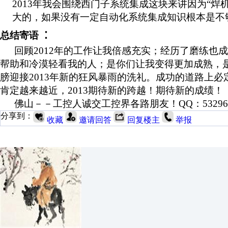
2013
年我会围绕西门子系统集成这块来讲因为“焊
大的，如果没有一定自动化系统集成知识根本是不
：
总结寄语
回顾
2012
年的工作让我倍感充实；经历了磨练也成
帮助和冷漠轻看我的人；是你们让我变得更加成熟，
膀迎接
2013
年新的狂风暴雨的洗礼。成功的道路上必
肯定越来越近，
2013
期待新的跨越！期待新的成绩！
佛山－－工控人诚交工控界各路朋友！QQ：532963
分享到：
收藏
邀请回答
回复楼主
举报