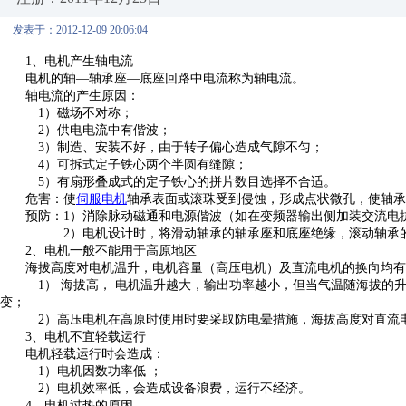
发表于：2012-12-09 20:06:04
1、电机产生轴电流
电机的轴—轴承座—底座回路中电流称为轴电流。
轴电流的产生原因：
1）磁场不对称；
2）供电电流中有偕波；
3）制造、安装不好，由于转子偏心造成气隙不匀；
4）可拆式定子铁心两个半圆有缝隙；
5）有扇形叠成式的定子铁心的拼片数目选择不合适。
危害：使
伺服电机
轴承表面或滚珠受到侵蚀，形成点状微孔，使轴承
预防：1）消除脉动磁通和电源偕波（如在变频器输出侧加装交流电
2）电机设计时，将滑动轴承的轴承座和底座绝缘，滚动轴承的
2、电机一般不能用于高原地区
海拔高度对电机温升，电机容量（高压电机）及直流电机的换向均
1） 海拔高， 电机温升越大，输出功率越小，但当气温随海拔的
变；
2）高压电机在高原时使用时要采取防电晕措施，海拔高度对直流电机换向不利，
3、电机不宜轻载运行
电机轻载运行时会造成：
1）电机因数功率低 ；
2）电机效率低，会造成设备浪费，运行不经济。
4、电机过热的原因