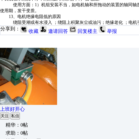
使用方面：1）机组安装不当，如电机轴和所拖动的装置的轴同轴度
使用期，发干变质。
13、电机绝缘电阻低的原因
绕阻受潮或有水浸入 ；绕阻上积聚灰尘或油污；绝缘老化 ；电机
分享到：
收藏
邀请回答
回复楼主
举报
上班好开心
关注
私信
精华：0帖
求助：0帖