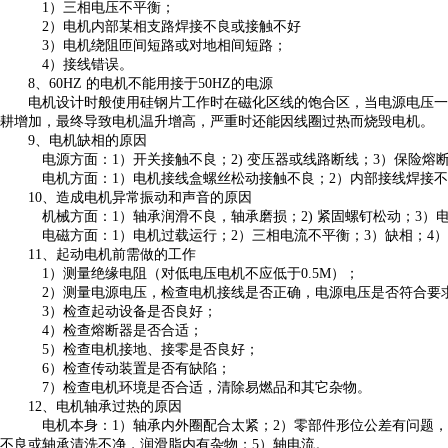
1）三相电压不平衡；
2）电机内部某相支路焊接不良或接触不好
3）电机绕阻匝间短路或对地相间短路；
4）接线错误。
8、60HZ 的电机不能用接于50HZ的电源
电机设计时般使用硅钢片工作时在磁化区线的饱合区，当电源电压一
耕增加，最终导致电机温升增高，严重时还能因线圈过热而烧毁电机。
9、电机缺相的原因
电源方面：1）开关接触不良；2) 变压器或线路断线；3）保险熔
电机方面：1）电机接线盒螺丝松动接触不良；2）内部接线焊接不
10、造成电机异常振动和声音的原因
机械方面：1）轴承润滑不良，轴承磨损；2) 紧固螺钉松动；3）
电磁方面：1）电机过载运行；2）三相电流不平衡；3）缺相；4
11、起动电机前需做的工作
1）测量绝缘电阻（对低电压电机不应低于0.5M）；
2）测量电源电压，检查电机接线是否正确，电源电压是否符合要
3）检查起动设备是否良好；
4）检查熔断器是否合适；
5）检查电机接地、接零是否良好；
6）检查传动装置是否有缺陷；
7）检查电机环境是否合适，清除易燃品和其它杂物。
12、电机轴承过热的原因
电机本身：1）轴承内外圈配合太紧；2）零部件形位公差有问题，
不良或轴承清洗不净，润滑脂内有杂物；5）轴电流。