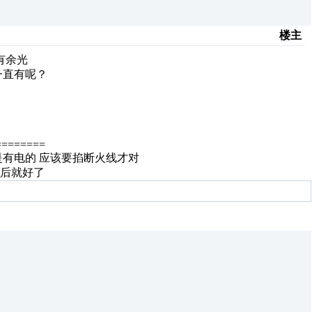
楼主
有余光
一直有呢？
？
========
有电的 应该要掐断火线才对
之后就好了