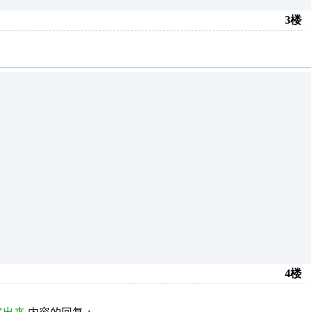
3楼
4楼