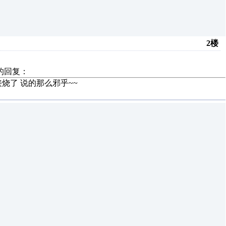
2楼
的回复：
烧了 说的那么邪乎~~