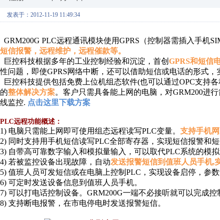
发表于：2012-11-19 11:49:34
GRM200G PLC远程通讯模块使用GPRS（控制器需插入手机
短信报警，远程维护，远程催款等。
巨控科技根据多年的工业控制经验和沉淀，首创
GPRS和短信
性问题，即使GPRS网络中断，还可以借助短信或电话的形式，
巨控科技提供包括免费上位机组态软件(也可以通过OPC支持各种组
的
整体解决方案
。客户只需具备能上网的电脑，对GRM200进
线监控.
点击这里下载方案
PLC远程
功能概述：
1) 电脑只需能上网即可使用组态远程读写PLC变量。
支持手机网
2) 同时支持用手机短信读写PLC全部寄存器，实现短信报警和
3) 自带高可靠数字输入和模拟量输入，可以取代PLC系统的模
4) 若被监控设备出现故障，自动
发送报警短信到值班人员手机,
5) 值班人员可发短信或在电脑上控制PLC，实现设备启停，参
6) 可定时发送设备信息到值班人员手机。
7) 可以打电话控制设备。GRM200G一端不必接听就可以完成
8) 支持断电报警，在市电停电时发送报警短信。