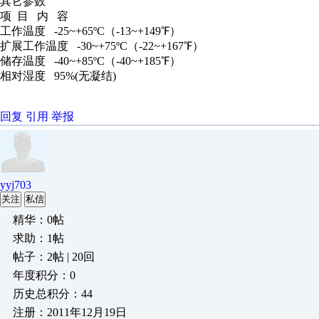
其它参数
项 目 内 容
工作温度 -25~+65ºC（-13~+149℉）
扩展工作温度 -30~+75ºC（-22~+167℉）
储存温度 -40~+85ºC（-40~+185℉）
相对湿度 95%(无凝结)
回复
引用
举报
yyj703
关注
私信
精华：0帖
求助：1帖
帖子：2帖 | 20回
年度积分：0
历史总积分：44
注册：2011年12月19日