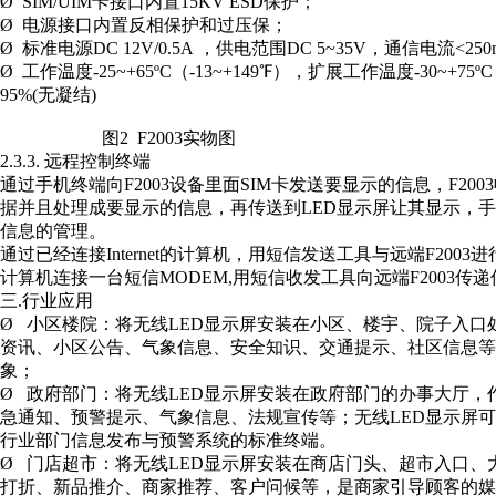
Ø SIM/UIM卡接口内置15KV ESD保护；
Ø 电源接口内置反相保护和过压保；
Ø 标准电源DC 12V/0.5A ，供电范围DC 5~35V，通信电流<250mA
Ø 工作温度-25~+65ºC（-13~+149℉），扩展工作温度-30~+75º
95%(无凝结)
图2 F2003实物图
2.3.3. 远程控制终端
通过手机终端向F2003设备里面SIM卡发送要显示的信息，F2
据并且处理成要显示的信息，再传送到LED显示屏让其显示，
信息的管理。
通过已经连接Internet的计算机，用短信发送工具与远端F2003
计算机连接一台短信MODEM,用短信收发工具向远端F2003传
三.行业应用
Ø 小区楼院：将无线LED显示屏安装在小区、楼宇、院子入
资讯、小区公告、气象信息、安全知识、交通提示、社区信息
象；
Ø 政府部门：将无线LED显示屏安装在政府部门的办事大厅
急通知、预警提示、气象信息、法规宣传等；无线LED显示屏
行业部门信息发布与预警系统的标准终端。
Ø 门店超市：将无线LED显示屏安装在商店门头、超市入口
打折、新品推介、商家推荐、客户问候等，是商家引导顾客的