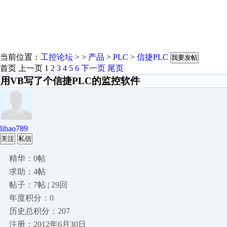
当前位置：
工控论坛
> >
产品
>
PLC
>
信捷PLC
我要发帖
首页
上一页
1
2
3
4
5
6
下一页
尾页
用VB写了个信捷PLC的监控软件
lihao789
关注
私信
精华：0帖
求助：4帖
帖子：7帖 | 29回
年度积分：0
历史总积分：207
注册：2012年6月30日