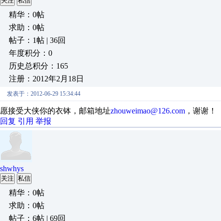
关注
私信
精华：0帖
求助：0帖
帖子：1帖 | 36回
年度积分：0
历史总积分：165
注册：2012年2月18日
发表于：2012-06-29 15:34:44
愿接受大侠你的衣钵，邮箱地址
zhouweimao@126.com
，谢谢！
回复
引用
举报
shwhys
关注
私信
精华：0帖
求助：0帖
帖子：6帖 | 69回