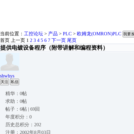
当前位置：
工控论坛
>
产品
>
PLC
>
欧姆龙(OMRON)PLC
我要
首页
上一页
1
2
3
4
5
6
7
下一页
尾页
提供电镀设备程序（附带讲解和编程资料）
shwhys
关注
私信
精华：0帖
求助：0帖
帖子：6帖 | 69回
年度积分：0
历史总积分：202
注册：2002年8月03日