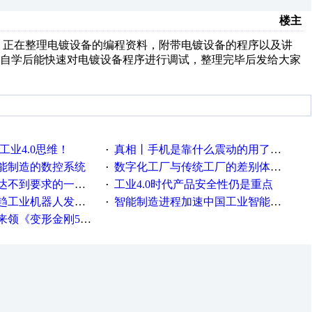
楼主
正在整理电镀设备的编程资料，附带电镀设备的程序以及讲
料自学后能快速对电镀设备程序进行调试，整理完毕后发给大家
工业4.0思维！
真相丨手机是靠什么震动的用了这么多年才知道！
·
能制造的数控系统
数字化工厂与传统工厂的差别体现在哪里？
·
不到要求的一些因素
工业4.0时代产品安全性仍是重点
·
工业机器人发展迅猛
智能制造进程加速中国工业智能化之路发展趋势明显
·
《变形金刚5》观影券