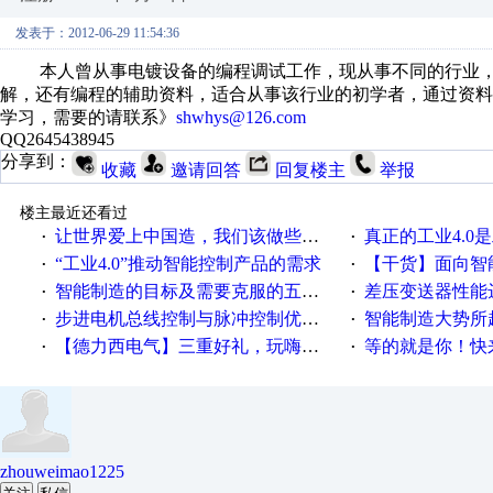
发表于：2012-06-29 11:54:36
本人曾从事电镀设备的编程调试工作，现从事不同的行业，
解，还有编程的辅助资料，适合从事该行业的初学者，通过资
学习，需要的请联系》
shwhys@126.com
QQ2645438945
分享到：
收藏
邀请回答
回复楼主
举报
楼主最近还看过
让世界爱上中国造，我们该做些什么
真正的工业4.0是
·
·
“工业4.0”推动智能控制产品的需求
【干货】面向智
·
·
智能制造的目标及需要克服的五个障碍
差压变送器性能达
·
·
步进电机总线控制与脉冲控制优缺点
智能制造大势所趋
·
·
【德力西电气】三重好礼，玩嗨夏日！
等的就是你！快来领
·
·
zhouweimao1225