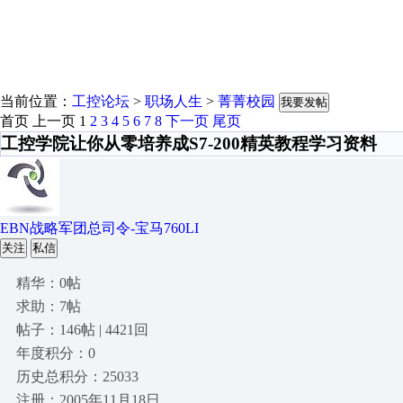
当前位置：
工控论坛
>
职场人生
>
菁菁校园
我要发帖
首页
上一页
1
2
3
4
5
6
7
8
下一页
尾页
工控学院让你从零培养成S7-200精英教程学习资料
EBN战略军团总司令-宝马760LI
关注
私信
精华：0帖
求助：7帖
帖子：146帖 | 4421回
年度积分：0
历史总积分：25033
注册：2005年11月18日