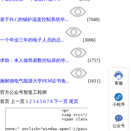
基于PLC的锅炉温度控制系统毕...
[7049]
一个毕业三年的电子人员的总...
[3006]
求助：本人做简易数控钻床的毕...
[1757]
施耐德电气能源大学PEM证书免...
[1611]
客服
官方公众号
智造工程师
首页
上一页
1
2
3
4
5
6
7
8
下一页
尾页
小程序
公众号