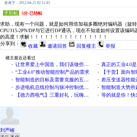
发表于：2012-04-21 02:12:43
求助帖
5分-已结帖
求助，现有一个问题，就是如何用倍加福多圈绝对编码器（旋转）
CPU315-2PN/DP与它进行DP通讯，现在不知道如何设置该
的高度！求解！！！！！！！！！！！！！！！！
分享到：
收藏
邀请回答
回复楼主
举报
楼主最近还看过
让世界爱上中国造，我们该做些什么
真正的工业4.0是
·
·
“工业4.0”推动智能控制产品的需求
【干货】面向智
·
·
智能制造的目标及需要克服的五个障碍
差压变送器性能达
·
·
步进电机总线控制与脉冲控制优缺点
智能制造大势所趋
·
·
【德力西电气】三重好礼，玩嗨夏日！
等的就是你！快来领
·
·
刘严峻
关注
私信