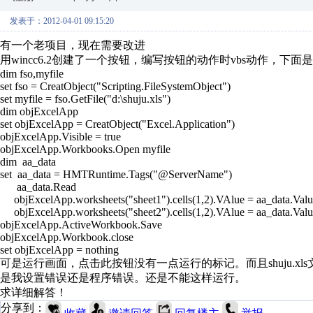
发表于：2012-04-01 09:15:20
有一个老项目，现在需要改进
用wincc6.2创建了一个按钮，编写按钮的动作时vbs动作，下面是执行代
dim fso,myfile
set fso = CreatObject("Scripting.FileSystemObject")
set myfile = fso.GetFile("d:\shuju.xls")
dim objExcelApp
set objExcelApp = CreatObject("Excel.Application")
objExcelApp.Visible = true
objExcelApp.Workbooks.Open myfile
dim aa_data
set aa_data = HMTRuntime.Tags("@ServerName")
aa_data.Read
objExcelApp.worksheets("sheet1").cells(1,2).VAlue = aa_data.Valu
objExcelApp.worksheets("sheet2").cells(1,2).VAlue = aa_data.Valu
objExcelApp.ActiveWorkbook.Save
objExcelApp.Workbook.close
set objExcelApp = nothing
可是运行画面，点击此按钮没有一点运行的标记。而且shuju.xl
是我设置错误还是程序错误。还是不能这样运行。
求详细解答！
分享到：