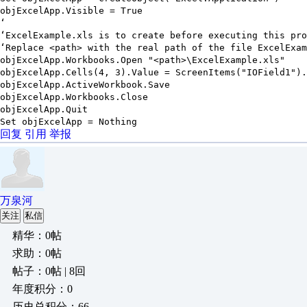
objExcelApp.Visible = True
‘
‘ExcelExample.xls is to create before executing this pro
‘Replace <path> with the real path of the file ExcelExam
objExcelApp.Workbooks.Open "<path>\ExcelExample.xls"
objExcelApp.Cells(4, 3).Value = ScreenItems("IOField1").
objExcelApp.ActiveWorkbook.Save
objExcelApp.Workbooks.Close
objExcelApp.Quit
Set objExcelApp = Nothing
回复
引用
举报
万泉河
关注
私信
精华：0帖
求助：0帖
帖子：0帖 | 8回
年度积分：0
历史总积分：66