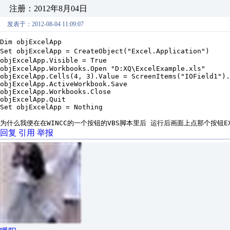
注册：2012年8月04日
发表于：2012-08-04 11:09:07
Dim objExcelApp
Set objExcelApp = CreateObject("Excel.Application")
objExcelApp.Visible = True
objExcelApp.Workbooks.Open "D:XQ\ExcelExample.xls"
objExcelApp.Cells(4, 3).Value = ScreenItems("IOField1").
objExcelApp.ActiveWorkbook.Save
objExcelApp.Workbooks.Close
objExcelApp.Quit
Set objExcelApp = Nothing
为什么我便在在WINCC的一个按钮的VBS脚本里后 运行后画面上点那个按钮
回复
引用
举报