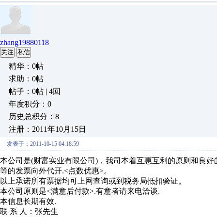
zhang19880118
关注
私信
精华：0帖
求助：0帖
帖子：0帖 | 4回
年度积分：0
历史总积分：8
注册：2011年10月15日
发表于：2011-10-15 04:18:59
本公司是(财富实业有限公司)，我司本着互惠互利的原则和良好的关系
等的发票向外代开.<点数优惠>。
以上承诺所有票据均可上网查询或到税务局抵扣验证。
本公司原则是<满意后付款>.有意者请来电洽谈.
本信息长期有效.
联 系 人：张先生