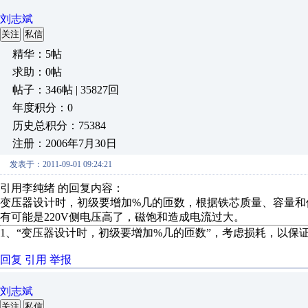
刘志斌
关注
私信
精华：5帖
求助：0帖
帖子：346帖 | 35827回
年度积分：0
历史总积分：75384
注册：2006年7月30日
发表于：2011-09-01 09:24:21
引用李纯绪 的回复内容：
变压器设计时，初级要增加%几的匝数，根据铁芯质量、容量和
有可能是220V侧电压高了，磁饱和造成电流过大。
1、“变压器设计时，初级要增加%几的匝数”，考虑损耗，以保
回复
引用
举报
刘志斌
关注
私信