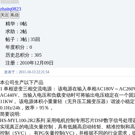
zhaitq0823
关注
私信
精华：0帖
求助：2帖
帖子：3帖 | 35回
年度积分：0
历史总积分：305
注册：2010年12月09日
发表于：2011-10-13 22:21:54
本公司生产以下产品
1 单相逆变三相交流电源： 该电源在输入单相AC180V～AC2
AC440V。当输入电压和负载变动时可将输出电压稳定在一个固定的值
11KW 。该电源体积小重量轻（无升压工频变压器）谐波小稳定可
0.1Hz/24h，效率﹥95％，
简要说明:
HS-MYL100-2R2系列 采用电机控制专用芯片DSP数字
实现真正的电流矢量控制，具有低频高启动转矩、精准控制和高速动
控制（SVC）、有PG矢量控制(VC)，并根据不同的行业需