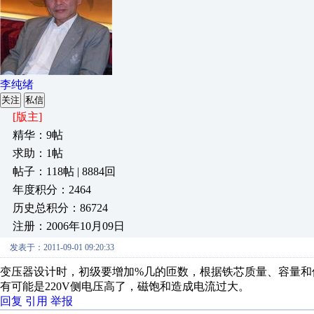
李纯绪
关注
私信
[版主]
精华：9帖
求助：1帖
帖子：118帖 | 8884回
年度积分：2464
历史总积分：86724
注册：2006年10月09日
发表于：2011-09-01 09:20:33
变压器设计时，初级要增加%几的匝数，根据铁芯质量、容量和
有可能是220V侧电压高了，磁饱和造成电流过大。
回复
引用
举报