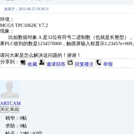
发表于：2011-08-25 19:38:31
环境：
MCGS TPC1062K V7.2
现象：
比如数据对象 A 是32位有符号二进制数（也就是长整型），创建一
果PLC收到的数是1234570000，触摸屏输入框显示1.23457e+009
请问大家是怎么解决这问题的！谢谢！
分享到：
收藏
邀请回答
回复楼主
举报
ARTCAM
关注
私信
精华：0帖
求助：0帖
帖子：22帖 | 93回