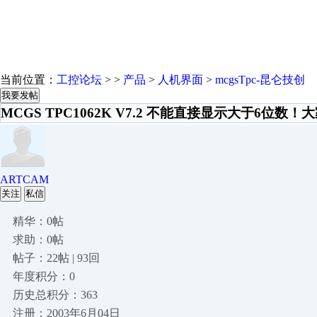
当前位置：
工控论坛
> >
产品
>
人机界面
>
mcgsTpc-昆仑技创
我要发帖
MCGS TPC1062K V7.2 不能直接显示大于6位数
ARTCAM
关注
私信
精华：0帖
求助：0帖
帖子：22帖 | 93回
年度积分：0
历史总积分：363
注册：2003年6月04日