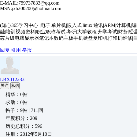
E-MAIL:759737833@qq.com
MSN:jxb200200@hotmail.com
(知心365学习中心-|电子|单片机|嵌入式|linux|通讯|ARM|计算
融|培训视频资料|职业职称考试|考研|大学教程|升学考试|财务|经营
芯片级电脑显示器笔记本数码主板手机硬盘复印机打印机维修|自
回复
引用
举报
LBX112233
关注
私信
精华：0帖
求助：0帖
帖子：9帖 | 711回
年度积分：209
历史总积分：596
注册：2012年5月10日