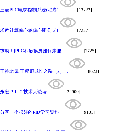
三菱PLC电梯控制系统(程序)
[13222]
求教计算偏心轮偏心距公式1
[7227]
求助 用PLC和触摸屏如何来显...
[7725]
工控老鬼 工程师成长之路（2）...
[8623]
永宏ＰＬＣ技术大论坛
[22900]
分享一个很好的PID学习资料 ...
[9181]