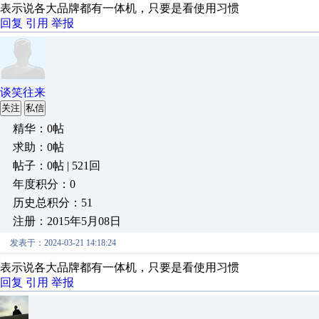
表示说各大品牌都有一体机，只要是看使用习惯
回复
引用
举报
谈笑往来
关注
私信
精华：0帖
求助：0帖
帖子：0帖 | 521回
年度积分：0
历史总积分：51
注册：2015年5月08日
发表于：2024-03-21 14:18:24
表示说各大品牌都有一体机，只要是看使用习惯
回复
引用
举报