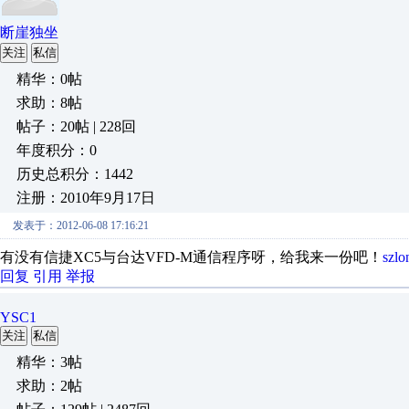
断崖独坐
关注
私信
精华：0帖
求助：8帖
帖子：20帖 | 228回
年度积分：0
历史总积分：1442
注册：2010年9月17日
发表于：2012-06-08 17:16:21
有没有信捷XC5与台达VFD-M通信程序呀，给我来一份吧！
szl
回复
引用
举报
YSC1
关注
私信
精华：3帖
求助：2帖