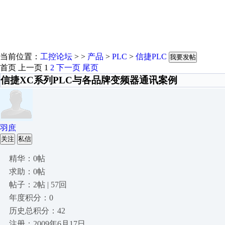
当前位置：
工控论坛
> >
产品
>
PLC
>
信捷PLC
我要发帖
首页
上一页
1
2
下一页
尾页
信捷XC系列PLC与各品牌变频器通讯案例
羽庶
关注
私信
精华：0帖
求助：0帖
帖子：2帖 | 57回
年度积分：0
历史总积分：42
注册：2009年6月17日