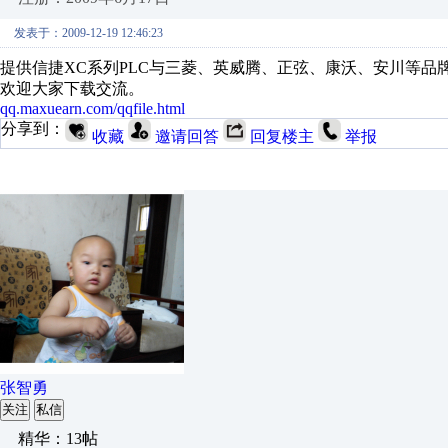
发表于：2009-12-19 12:46:23
提供信捷XC系列PLC与三菱、英威腾、正弦、康沃、安川等品
欢迎大家下载交流。
qq.maxuearn.com/qqfile.html
分享到：
收藏
邀请回答
回复楼主
举报
张智勇
关注
私信
精华：13帖