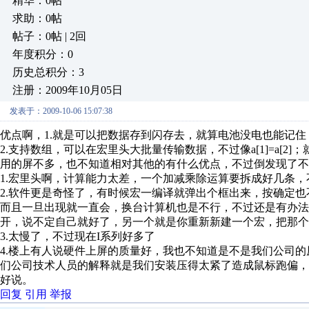
精华：0帖
求助：0帖
帖子：0帖 | 2回
年度积分：0
历史总积分：3
注册：2009年10月05日
发表于：2009-10-06 15:07:38
优点啊，1.就是可以把数据存到闪存去，就算电池没电也能记
2.支持数组，可以在宏里头大批量传输数据，不过像a[1]=a[
用的屏不多，也不知道相对其他的有什么优点，不过倒发现了不
1.宏里头啊，计算能力太差，一个加减乘除运算要拆成好几条
2.软件更是奇怪了，有时候宏一编译就弹出个框出来，按确定
而且一旦出现就一直会，换台计算机也是不行，不过还是有办法
开，说不定自己就好了，另一个就是你重新新建一个宏，把那个
3.太慢了，不过现在I系列好多了
4.楼上有人说硬件上屏的质量好，我也不知道是不是我们公司的
们公司技术人员的解释就是我们安装压得太紧了造成鼠标跑偏
好说。
回复
引用
举报