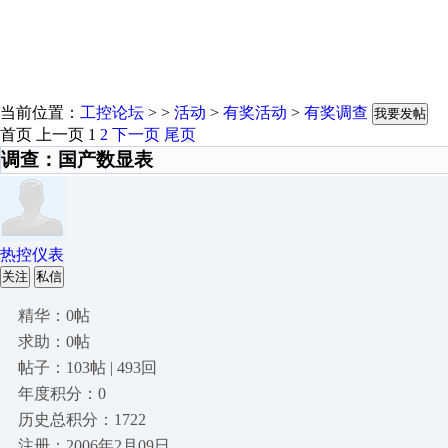
当前位置：
工控论坛
> >
活动
>
有奖活动
>
有奖调查
我要发帖
首页
上一页
1
2
下一页
尾页
调查：国产数显表
热控仪表
关注
私信
精华：0帖
求助：0帖
帖子：103帖 | 493回
年度积分：0
历史总积分：1722
注册：2006年2月09日