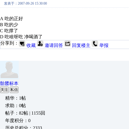
发表于：2007-09-26 15:30:00
A 吃的正好
B 吃的少
C 吃撑了
D 吃啥呀吃 净喝酒了
分享到：
收藏
邀请回答
回复楼主
举报
骷髅标本
关注
私信
精华：1帖
求助：0帖
帖子：82帖 | 1155回
年度积分：0
历史总积分：2333