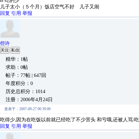
B 吃的少
儿子太小（５个月）饭店空气不好 儿子又闹
回复
引用
举报
些许
关注
私信
精华：1帖
求助：0帖
帖子：77帖 | 647回
年度积分：0
历史总积分：1014
注册：2006年4月24日
发表于：2007-09-27 00:39:00
吃得少,因为在吃饭以前就已经吃了不少苦头 和亏哦,还被人骂:吃不了
回复
引用
举报