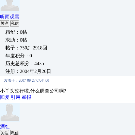
听雨观雪
关注
私信
精华：0帖
求助：0帖
帖子：75帖 | 2918回
年度积分：0
历史总积分：4435
注册：2004年2月26日
发表于：2007-09-27 07:44:00
小丫头改行啦,什么调查公司啊?
回复
引用
举报
酒红
关注
私信