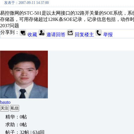
发表于：2007-09-11 14:37:00
易控微网的STC-501是以太网接口的32路开关量的SOE系统，
存储器，可用存储超过128K条SOE记录，记录信息包括，动作
2037问题
分享到：
收藏
邀请回答
回复楼主
举报
bauto
关注
私信
精华：0帖
求助：0帖
帖子：32帖 | 634回