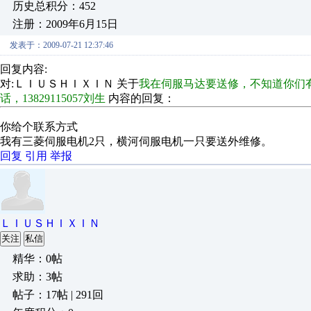
历史总积分：452
注册：2009年6月15日
发表于：2009-07-21 12:37:46
回复内容:
对:ＬＩＵＳＨＩＸＩＮ 关于
我在伺服马达要送修，不知道你们有没
话，13829115057刘生
内容的回复：
你给个联系方式
我有三菱伺服电机2只，横河伺服电机一只要送外维修。
回复
引用
举报
ＬＩＵＳＨＩＸＩＮ
关注
私信
精华：0帖
求助：3帖
帖子：17帖 | 291回