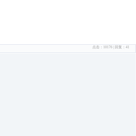
点击：
10176
| 回复：
41