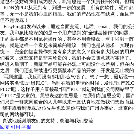
这也不会妨碍我们成为朋友，凯迪恩是一个负责任的公司。但我
KDN的PLC从无到有，到进一步的发展，所有的软件、硬件
等，无一不是我们心血的结晶。我们的产品现在有缺点，而且
但不是谩骂！
EasyProg自发布以来，通过当面交流、电话、email、我
友。我印象比较深的的是一个用户提到的“全键盘操作”的问题
正的高手都是不用鼠标操作的，甚至不用看键盘，劈里啪啦一
持。就是这样一个看起来简单的建议，我们也是从需求、实现各方
统下，完全的键盘操作究竟有多大的意义？能有多大比例的用
们看来，这些支持是非常珍贵的，我们不会去随意就挥霍掉了。
经进入后期了，新版产品可能在外观上可能没什么差别，但在内
之后，我们还会继续进行更新版本产品的开发，开发是无止境的
写到这里，我反而没有起初那么气愤了。想了一想，最后说一
网络实名“凯迪恩PLC”。当时在我们申请的时候，发现“国产P
PLC”吧，这样子用户直接敲“国产PLC”就进到我们公司网站里
产PLC”是大家的。我想表达的意思是：在我们凯迪恩公司，国
们只是一群志同道合的人几年以来一直认真地在做我们想做而且
我不愿看到谩骂,这位先生也欢迎你与我们广州办事处、北京的
司的网站都可以。
真诚地感谢朋友们的支持，欢迎与我们交流
回复
引用
举报