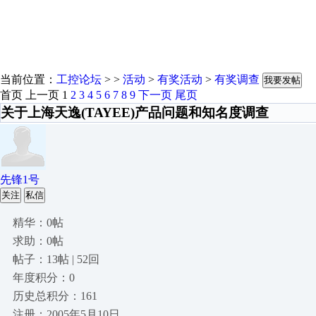
当前位置：
工控论坛
> >
活动
>
有奖活动
>
有奖调查
我要发帖
首页
上一页
1
2
3
4
5
6
7
8
9
下一页
尾页
关于上海天逸(TAYEE)产品问题和知名度调查
先锋1号
关注
私信
精华：0帖
求助：0帖
帖子：13帖 | 52回
年度积分：0
历史总积分：161
注册：2005年5月10日