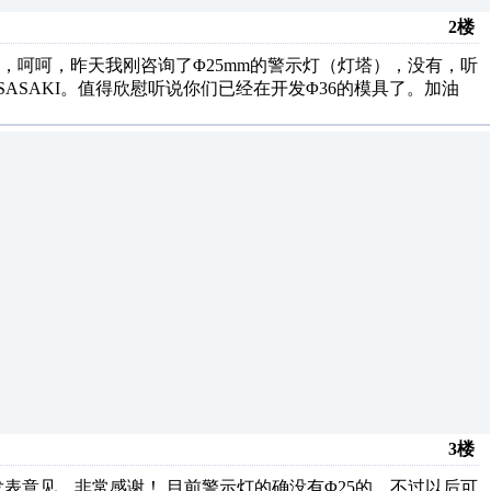
2楼
，呵呵，昨天我刚咨询了Φ25mm的警示灯（灯塔），没有，听
ASAKI。值得欣慰听说你们已经在开发Φ36的模具了。加油
3楼
发表意见，非常感谢！ 目前警示灯的确没有Φ25的，不过以后可