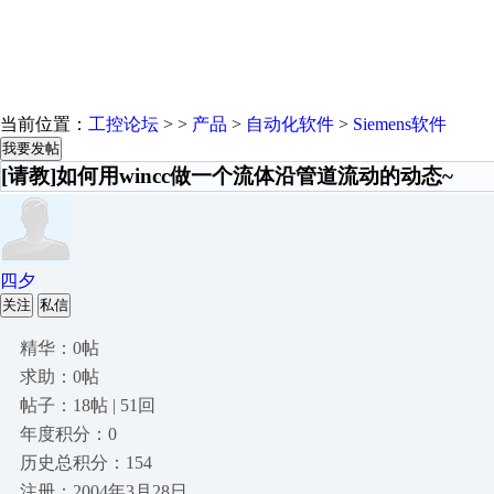
当前位置：
工控论坛
> >
产品
>
自动化软件
>
Siemens软件
我要发帖
[请教]如何用wincc做一个流体沿管道流动的动态~
四夕
关注
私信
精华：0帖
求助：0帖
帖子：18帖 | 51回
年度积分：0
历史总积分：154
注册：2004年3月28日