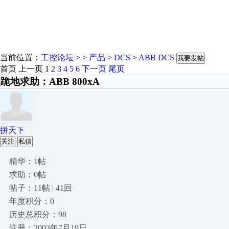
当前位置：
工控论坛
> >
产品
>
DCS
>
ABB DCS
我要发帖
首页
上一页
1
2
3
4
5
6
下一页
尾页
跪地求助：ABB 800xA
拼天下
关注
私信
精华：1帖
求助：0帖
帖子：11帖 | 41回
年度积分：0
历史总积分：98
注册：2003年7月19日