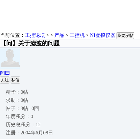
当前位置：
工控论坛
> >
产品
>
工控机
>
NI虚拟仪器
我要发帖
【问】关于滤波的问题
闻曰
关注
私信
精华：0帖
求助：0帖
帖子：3帖 | 0回
年度积分：0
历史总积分：12
注册：2004年6月08日