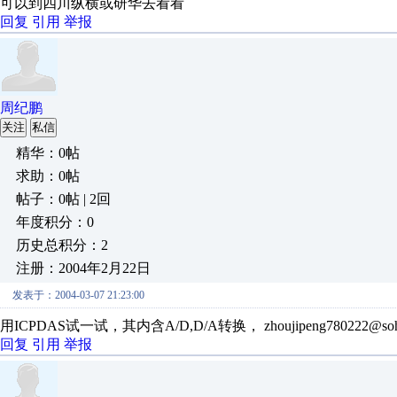
可以到四川纵横或研华去看看
回复
引用
举报
周纪鹏
关注
私信
精华：0帖
求助：0帖
帖子：0帖 | 2回
年度积分：0
历史总积分：2
注册：2004年2月22日
发表于：2004-03-07 21:23:00
用ICPDAS试一试，其内含A/D,D/A转换， zhoujipeng780222@soh
回复
引用
举报