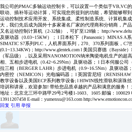
我公司的PMAC多轴运动控制卡，可以设置一个类似于VB,VC
联动、插补等运动计算，可实现您所提到的功能，希望能够帮到
运动控制技术应用开发、系统集成、柔性制造系统、计算机集
大，我们先后成为国外十多家著名厂家的代理商和分销商，产品有： 
又名运动控制计算机（2-32轴），可扩至128轴； http://www.del
及驱动器（0.03~15KW）； l 日本松下（Panasonic）MINAS A
SIMATIC S7系列PLC，人机界面系列，270、370系列面板，C7控制
(0.1~13.34KW)；http://www.glentek.com l 美
（军品级），以及采用NANOMOTION纳米陶瓷电机生产的超高精度定位平台；h
相、五相步进电机（0.42~6.29Nm）及驱动器； l 日本伺服公司（
拉三相（BERGER LAHR）步进电机（0.9~16.5Nm）及驱动器
内密控（NEMICON）光电编码器； l 英国雷尼绍（RENISH
教学设备以及美国ECP系列教学设备; l HIWIN线性滑轨和滚珠丝
培训和讲座，欢迎参加! 带给您品质卓越的产品和满意的服务
地址：北京北三环中路甲29号2号楼1-1603、1605 邮编：100029 电话
13911207458 E-mail：yumenxu@163.com http://www.emotioncon.c
回复
引用
举报