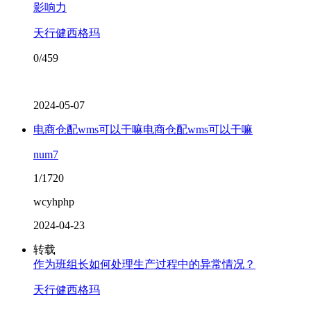
影响力
天行健西格玛
0/459
2024-05-07
电商仓配wms可以干嘛电商仓配wms可以干嘛
num7
1/1720
wcyhphp
2024-04-23
转载
作为班组长如何处理生产过程中的异常情况？
天行健西格玛