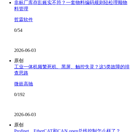
非标厂库存乱账实不符？一套物料编码规则轻松理顺物
料管理
哲霖软件
0/54
2026-06-03
原创
工业一体机频繁死机、黑屏、触控失灵？这5类故障的排
查思路
微嵌高驰
0/192
2026-06-03
原创
Profinet、EtherCAT和CAN open总线控制怎么样了？