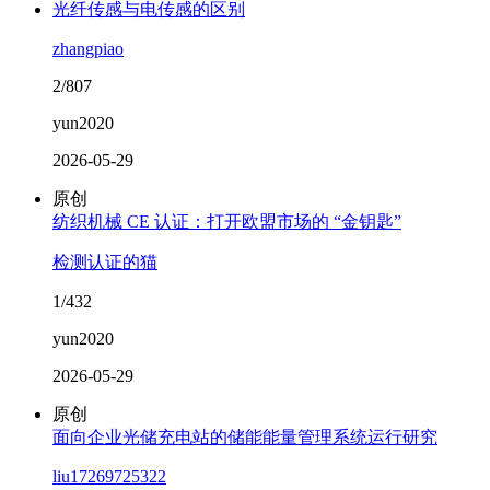
光纤传感与电传感的区别
zhangpiao
2/807
yun2020
2026-05-29
原创
纺织机械 CE 认证：打开欧盟市场的 “金钥匙”
检测认证的猫
1/432
yun2020
2026-05-29
原创
面向企业光储充电站的储能能量管理系统运行研究
liu17269725322