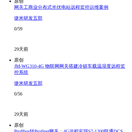
原创
网关工商业分布式光伏电站远程监控运维案例
捷米研发五部
0/59
29天前
原创
JM-WG310-4G 物联网网关搭建冷链车载温湿度远程监
控系统
捷米研发五部
0/56
29天前
原创
Profibus转Profinet网关：4G远程实现S7-1200联通DCS