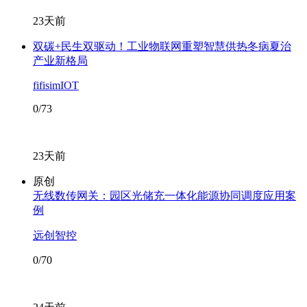
23天前
双碳+民生双驱动！工业物联网重塑智慧供热冬病夏治
产业新格局
fifisimIOT
0/73
23天前
原创
无线数传网关：园区光储充一体化能源协同调度应用案
例
远创智控
0/70