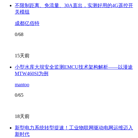
不限制距离、免流量、30A直出，实测好用的4G遥控开
关模组
成都亿佰特
0/68
15天前
小型水库大坝安全监测EMCU技术架构解析——以漫途
MTW460SI为例
mantoo
0/65
18天前
新型电力系统转型提速！工业物联网驱动电网运维迈入
新时代