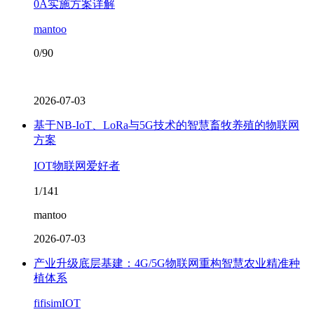
0A实施方案详解
mantoo
0/90
2026-07-03
基于NB-IoT、LoRa与5G技术的智慧畜牧养殖的物联网
方案
IOT物联网爱好者
1/141
mantoo
2026-07-03
产业升级底层基建：4G/5G物联网重构智慧农业精准种
植体系
fifisimIOT