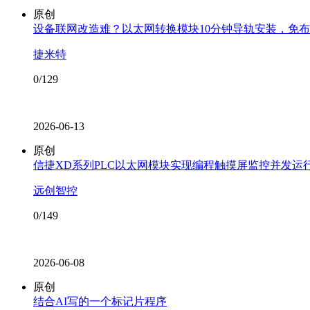
原创
设备联网改造难？以太网转换模块10分钟导轨安装，免
捷米特
0/129
2026-06-13
原创
信捷XD系列PLC以太网模块实现编程触摸屏监控并发运
远创智控
0/149
2026-06-08
原创
结合AI写的一个标记片程序