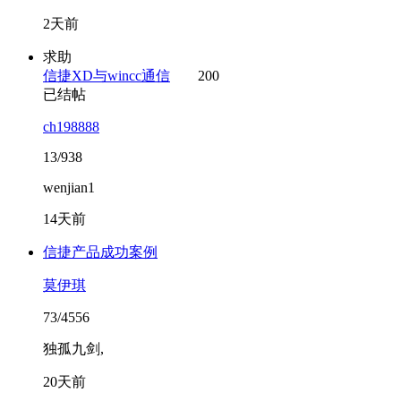
2天前
求助
信捷XD与wincc通信
200
已结帖
ch198888
13/938
wenjian1
14天前
信捷产品成功案例
莫伊琪
73/4556
独孤九剑,
20天前