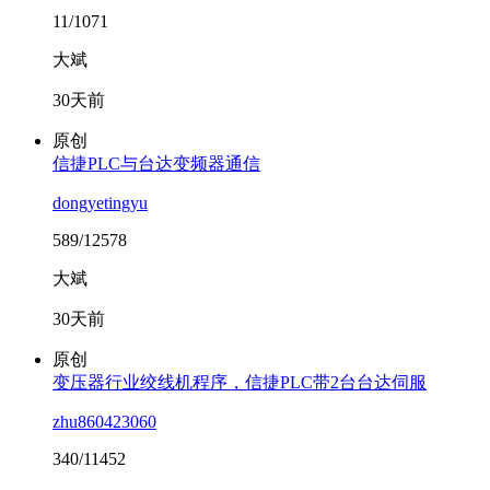
11/1071
大斌
30天前
原创
信捷PLC与台达变频器通信
dongyetingyu
589/12578
大斌
30天前
原创
变压器行业绞线机程序，信捷PLC带2台台达伺服
zhu860423060
340/11452