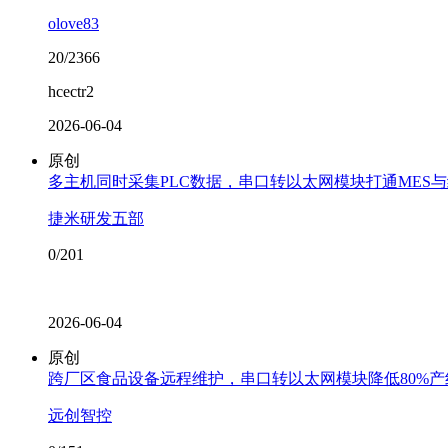
olove83
20/2366
hcectr2
2026-06-04
原创
多主机同时采集PLC数据，串口转以太网模块打通MES
捷米研发五部
0/201
2026-06-04
原创
跨厂区食品设备远程维护，串口转以太网模块降低80%
远创智控