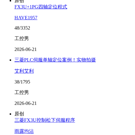
原创
FX3U+1PG四轴定位程式
HAVE1957
48/3352
工控男
2026-06-21
三菱PLC伺服单轴定位案例！实物拍摄
艾利艾利
38/1795
工控男
2026-06-21
原创
三菱FX3U控制松下伺服程序
雨露均沾