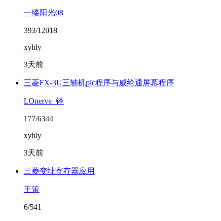
一缕阳光08
393/12018
xyhly
3天前
三菱FX-3U三轴机plc程序与威纶通屏幕程序
LOnerve_铎
177/6344
xyhly
3天前
三菱变址寄存器应用
王策
6/541