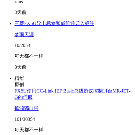
zans
3天前
三菱FX5U导出标签和威纶通导入标签
梦雨天涯
10/2053
每天都不一样
8天前
精华
原创
FX5U使用CC-Link IEF Basic总线协议控制11台MR-JET-
G的伺服
孤鴻獨自飛
101/30354
每天都不一样