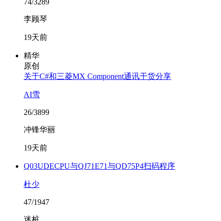
74/3289
李顾琴
19天前
精华
原创
关于C#和三菱MX Component通讯干货分享
AI雪
26/3899
冲锋华丽
19天前
Q03UDECPU与QJ71E71与QD75P4扫码程序
杜少
47/1947
迷桩