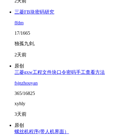
2天前
三菱FB块密码研究
ffdm
17/1665
独孤九剑,
2天前
原创
三菱gxw工程文件块口令密码手工查看方法
fsjnzhouyan
365/16825
xyhly
3天前
原创
螺丝机程序(带人机界面）