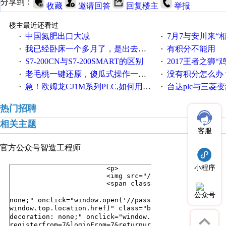
分享到：
收藏
邀请回答
回复楼主
举报
楼主最近还看过
中国氮肥出口大减
7月7与安川来“
·
·
我已经卧床一个多月了，是出去安装机械手在高速遭遇车祸所致:大家工作都要特别注意啊
有积分不能用
·
·
S7-200CN与S7-200SMART的区别
2017王者之狮“鸡”情签到
·
·
老毛桃一键还原，傻瓜式操作一键轻松备份还原；程序为向导式安装，一键即可实现自动备份或还原系统。
没有积分怎么办
·
·
急！欧姆龙CJ1M系列PLC,如何用时间控制变频器。要求时间在组态王中可以自由输入！拜托各位大神了！
台达plc与三菱
·
·
热门招聘
相关主题
客服
官方公众号
智造工程师
小程序
公众号