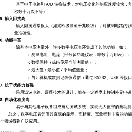
A/D
·
基于电子电路和
转换技术，对电压变化的响应速度较快，
秒数十万次不等）。
5.
输入阻抗高
·
输入阻抗通常很大（如兆欧级甚至千兆欧级），对被测电路的影
量准确性。
6.
功能丰富
·
除基本电压测量外，许多数字电压表还集成了其他功能，如：
测量电阻、电流（部分多功能仪表，即数字万用表）；
o
数据保持（冻结显示当前测量值）；
o
/
/
最大值
最小值
平均值测量；
o
RS232
USB
与计算机或数据记录仪通信（通过
、
等接口
o
7.
抗干扰能力较强
·
采用滤波电路、屏蔽技术等设计，能在一定程度上抑制外界电磁
8.
自动化程度高
·
易于与其他电子设备组成自动测试系统，实现无人值守的自动测
总之，数字电压表凭借其直观的显示、高精度、宽量程和丰富的功能
个领域得到广泛应用。