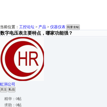
当前位置：
工控论坛
>
产品
>
仪器仪表
我要发帖
数字电压表主要特点，哪家功能强？
虹润公司
关注
私信
精华：0帖
求助：0帖