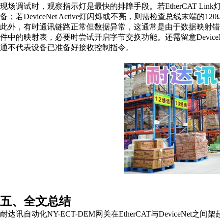
现场调试时，观察指示灯是最快的排障手段。若
EtherCAT
备；若DeviceNet Active灯闪烁或不亮，则需检查总线末端
此外，有时通讯链路正常但数据异常，这通常是由于数据映射
件中的映射表，必要时尝试开启字节交换功能。还需留意
Dev
通不代表设备已准备好接收控制指令。
五
、全文总结
耐达讯
自动化
NY-ECT-DEM网关在EtherCAT与Devic