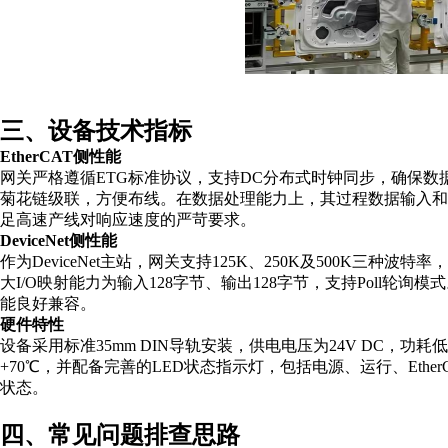
三、设备技术指标
EtherCAT侧性能
网关严格遵循
ETG标准协议，支持DC分布式时钟同步，确保数据传
菊花链级联，方便布线。在数据处理能力上，其过程数据输入和输
足高速产线对响应速度的严苛要求。
DeviceNet侧性能
作为
DeviceNet主站，网关支持125K、250K及500K三种波
大I/O映射能力为输入128字节、输出128字节，支持Poll轮询
能良好兼容。
硬件特性
设备采用标准
35mm DIN导轨安装，供电电压为24V DC，
+70℃，并配备完善的LED状态指示灯，包括电源、运行、Ether
状态。
四
、常见问题排查思路