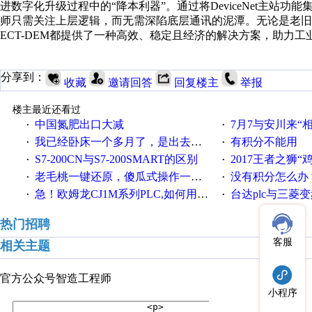
进数字化升级过程中的“降本利器”。通过将DeviceNet主站功
师只需关注上层逻辑，而无需深陷底层通讯的泥潭。无论是老旧
ECT-DEM都提供了一种高效、稳定且经济的解决方案，助力
分享到：
收藏
邀请回答
回复楼主
举报
楼主最近还看过
中国氮肥出口大减
7月7与安川来“
·
·
我已经卧床一个多月了，是出去安装机械手在高速遭遇车祸所致:大家工作都要特别注意啊
有积分不能用
·
·
S7-200CN与S7-200SMART的区别
2017王者之狮“鸡”情签到
·
·
老毛桃一键还原，傻瓜式操作一键轻松备份还原；程序为向导式安装，一键即可实现自动备份或还原系统。
没有积分怎么办
·
·
急！欧姆龙CJ1M系列PLC,如何用时间控制变频器。要求时间在组态王中可以自由输入！拜托各位大神了！
台达plc与三菱
·
·
热门招聘
客服
相关主题
官方公众号
智造工程师
小程序