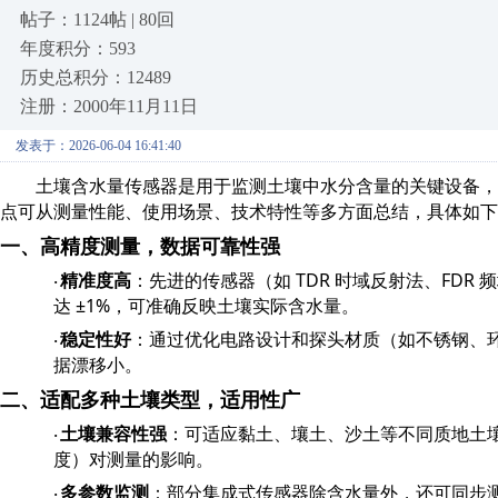
帖子：1124帖 | 80回
年度积分：593
历史总积分：12489
注册：2000年11月11日
发表于：2026-06-04 16:41:40
土壤含水量传感器是用于监测土壤中水分含量的关键设备，
点可从测量性能、使用场景、技术特性等多方面总结，具体如下
一、高精度测量，数据可靠性强
TDR
FDR
精准度高
：先进的传感器（如
时域反射法、
频
·
±1%
达
，可准确反映土壤实际含水量。
稳定性好
：通过优化电路设计和探头材质（如不锈钢、
·
据漂移小。
二、适配多种土壤类型，适用性广
土壤兼容性强
：可适应黏土、壤土、沙土等不同质地土
·
度）对测量的影响。
多参数监测
：部分集成式传感器除含水量外，还可同步
·