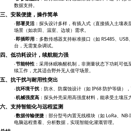
数据支持。
三、安装便捷，操作简单
部署灵活
：探头设计多样，有插入式（直接插入土壤表
·
场景（如农田、温室、边坡）需求。
RS485
USB
即插即用
：多数传感器支持标准接口（如
、
·
台，无需复杂调试。
四、低功耗设计，续航能力强
节能特性
：采用休眠唤醒机制，非测量状态下功耗可低
·
续工作，尤其适合野外无人值守场景。
五、抗干扰与耐用性突出
IP68
抗环境干扰
：防水、防腐蚀设计（如
防护等级），
·
机械强度高
：探头外壳采用高强度材料，能承受土壤压
·
六、支持智能化与远程监测
LoRa
NB-
数据传输便捷
：部分型号内置无线模块（如
、
·
电脑远程查看、分析数据，实现智能化灌溉管理。