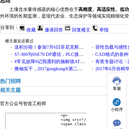
总结
土壤含水量传感器的核心优势在于
高精度、高适应性、低功
外环境的长期监测，是现代农业、生态保护等领域实现精细化管
分享到：
收藏
邀请回答
回复楼主
举报
楼主最近还看过
送积分啦！参加7月6日菲尼克斯在线研讨会即得
容性负载与感性负
·
·
S7-300与6SE70 DP通信，PLC接收到数据不稳定
CAD格式的各
·
·
#常见故障#记我遇到的施耐德ATV12变频器故障
有奖专题讨论：面对低压变频
·
·
撸袖实干，2017gongkong®第二届智造工程师节正式起航！
2017年6月份
·
·
热门招聘
客服
相关主题
官方公众号
智造工程师
小程序