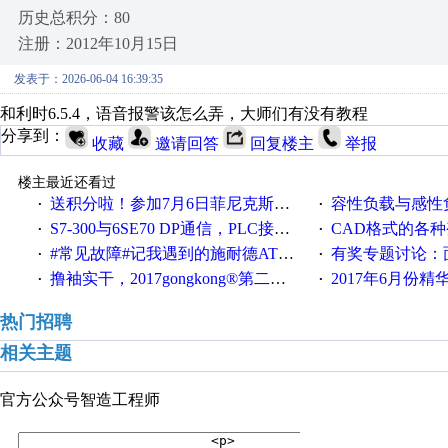
历史总积分：80
注册：2012年10月15日
发表于：2026-06-04 16:39:35
和利时6.5.4，语音报警该怎么弄，大师们有没有教程
分享到：
收藏
邀请回答
回复楼主
举报
楼主最近还看过
送积分啦！参加7月6日菲尼克斯在线研讨会即得
容性负载与感性负
·
·
S7-300与6SE70 DP通信，PLC接收到数据不稳定
CAD格式的各
·
·
#常见故障#记我遇到的施耐德ATV12变频器故障
有奖专题讨论：面对低压变频
·
·
撸袖实干，2017gongkong®第二届智造工程师节正式起航！
2017年6月份
·
·
热门招聘
相关主题
官方公众号
智造工程师