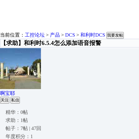
当前位置：
工控论坛
>
产品
>
DCS
>
和利时DCS
我要发帖
【求助】和利时6.5.4怎么添加语音报警
啊宝耶
关注
私信
精华：0帖
求助：1帖
帖子：7帖 | 47回
年度积分：1