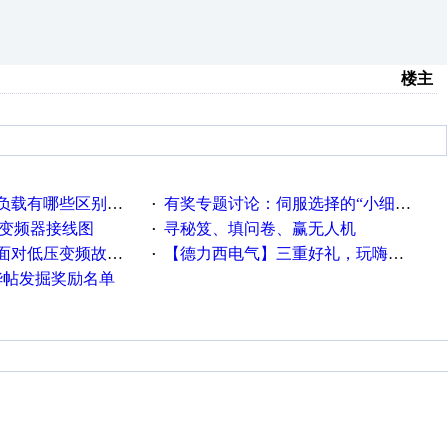
楼主
载有哪些区别？？？
有奖专题讨论：伺服选择的“小细节大学问”奖励公告
·
种变频器接线图
寻秘笈、填问卷、赢无人机
·
故障，老手是这样解决的！
【德力西电气】三重好礼，玩嗨夏日！
·
精华帖发掘奖励名单