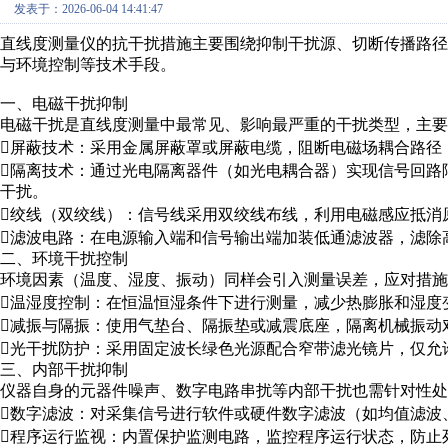
发表于：2026-06-04 14:41:47
直线度测量仪的抗干扰措施主要围绕抑制干扰源、切断传播路
与环境控制等技术手段。
一、电磁干扰抑制
电磁干扰是直线度测量中最常见、影响最严重的干扰类型，主要
屏蔽技术：采用金属屏蔽罩或屏蔽电缆，阻断电磁场耦合路径
隔离技术：通过光电隔离器件（如光电耦合器）实现信号回路
干扰。
绞线（双绞线）：信号线采用双绞线布线，利用电磁感应抵消
滤波电路：在电源输入端和信号输出端加装低通滤波器，滤除
二、环境干扰控制
环境因素（温度、湿度、振动）同样会引入测量误差，应对措施
温湿度控制：在恒温恒湿条件下进行测量，减少热膨胀和湿度
减振与隔振：使用气垫台、隔振垫或减震底座，隔离机械振动
光干扰防护：采用固定波长绿色光源配合窄带滤光镜片，仅允
三、内部干扰抑制
仪器自身的元器件噪声、数字电路串扰等内部干扰也需针对性处
数字滤波：对采集信号进行软件或硬件数字滤波（如均值滤波
程序运行监视：内置保护监测电路，监控程序运行状态，防止