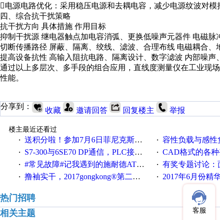
电源电路优化：采用稳压电源和去耦电容，减少电源纹波对模
四、综合抗干扰策略
抗干扰方向 具体措施 作用目标
抑制干扰源 继电器触点加电容消弧、更换低噪声元器件 电磁脉
切断传播路径 屏蔽、隔离、绞线、滤波、合理布线 电磁耦合、
提高设备抗性 高输入阻抗电路、隔离设计、数字滤波 内部噪声
通过以上多层次、多手段的组合应用，直线度测量仪在工业现
性能。
分享到：
收藏
邀请回答
回复楼主
举报
楼主最近还看过
送积分啦！参加7月6日菲尼克斯在线研讨会即得
容性负载与感性负
·
·
S7-300与6SE70 DP通信，PLC接收到数据不稳定
CAD格式的各
·
·
#常见故障#记我遇到的施耐德ATV12变频器故障
有奖专题讨论：面对低压变频
·
·
撸袖实干，2017gongkong®第二届智造工程师节正式起航！
2017年6月份
·
·
热门招聘
客服
相关主题