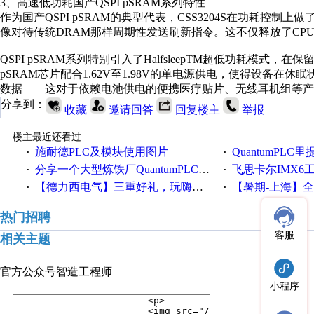
3、高速低功耗国产QSPI pSRAM系列特性
作为国产QSPI pSRAM的典型代表，CSS3204S在功耗
像对待传统DRAM那样周期性发送刷新指令。这不仅释放了CP
QSPI pSRAM系列特别引入了HalfsleepTM超低功耗模式，
pSRAM芯片配合1.62V至1.98V的单电源供电，使得设备
数据——这对于依赖电池供电的便携医疗贴片、无线耳机组等产
分享到：
收藏
邀请回答
回复楼主
举报
楼主最近还看过
施耐德PLC及模块使用图片
QuantumPLC里提到的分
·
·
分享一个大型炼铁厂QuantumPLC双机冗余系统的程序，很有借鉴价值！
飞思卡尔IMX6
·
·
【德力西电气】三重好礼，玩嗨夏日！
【暑期-上海】全国工业4.
·
·
热门招聘
客服
相关主题
官方公众号
智造工程师
小程序