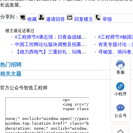
长远发展。
分享到：
收藏
邀请回答
回复楼主
举报
楼主最近还看过
#工程师节#潘志强：日夜奋战锡矿山地区砷碱渣无害化处理工程改造现场
#工程师节#杨国宏：谈谈
·
·
中国工控网论坛版块调整及招募版主公告
有奖专题讨论：面对低压变频
·
·
【德力西电气】三重好礼，玩嗨夏日！
寻秘笈、填问卷
·
·
热门招聘
客服
相关主题
官方公众号
智造工程师
小程序
公众号