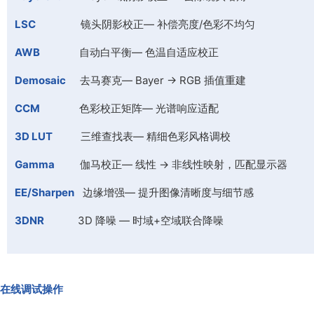
LSC
镜头阴影校正— 补偿亮度/色彩不均匀
AWB
自动白平衡— 色温自适应校正
Demosaic
去马赛克— Bayer → RGB 插值重建
CCM
色彩校正矩阵— 光谱响应适配
3D LUT
三维查找表— 精细色彩风格调校
Gamma
伽马校正— 线性 → 非线性映射，匹配显示器
EE/Sharpen
边缘增强— 提升图像清晰度与细节感
3DNR
3D 降噪 — 时域+空域联合降噪
在线调试操作