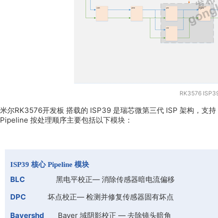
RK3576 ISP39
米尔
RK3576
开发板 搭载的 ISP39 是瑞芯微第三代 ISP 架构，支持 
Pipeline 按处理顺序主要包括以下模块：
ISP39 核心 Pipeline 模块
BLC
黑电平校正— 消除传感器暗电流偏移
DPC
坏点校正— 检测并修复传感器固有坏点
Bayershd
Bayer 域阴影校正 — 去除镜头暗角