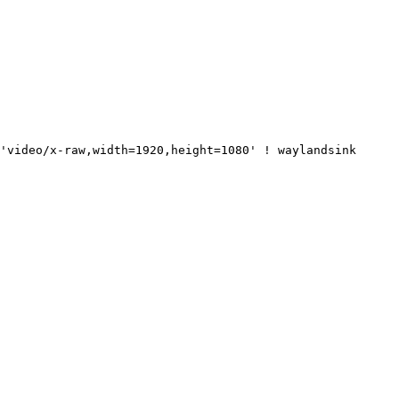
'video/x-raw,width=1920,height=1080' ! waylandsink
