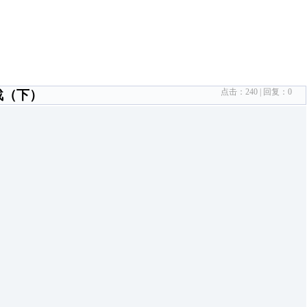
点击：
240
| 回复：
0
实战（下）