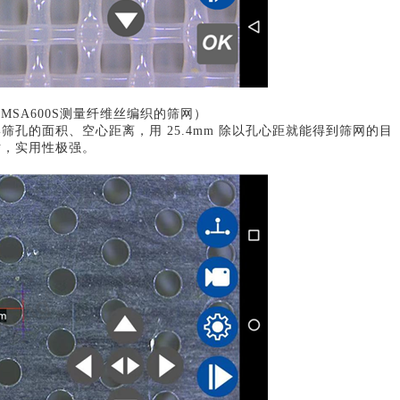
-MSA600S测量
纤维丝编织
的筛网
）
圆形筛孔的面积、空心距离，用 25.4mm 除以孔心距就能得到筛网的目
寸，实用性极强。