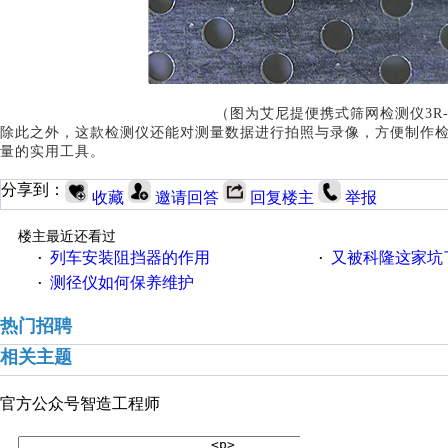
（
图为艾尼提便携式筛网检测仪
3R
除此之外，这款检测仪还能对测量数据进行拍照与录像，方便制作
量的实用工具。
分享到：
收藏
邀请回答
回复楼主
举报
楼主最近还看过
列车安装阻挡器的作用
又被科隆这家坑
·
·
测径仪如何保养维护
·
热门招聘
相关主题
官方公众号
智造工程师