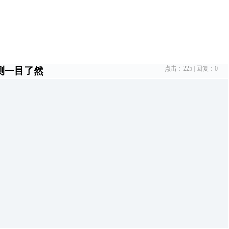
点击：
225
| 回复：
0
测一目了然