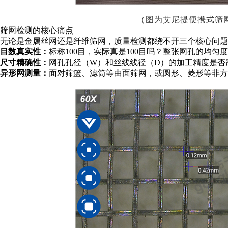
（图为艾尼提便携式筛
筛网检测的核心痛点
无论是金属丝网还是纤维筛网，质量检测都绕不开三个核心问题
目数真实性：
标称
100目，实际真是100目吗？整张网孔的均匀
尺寸精确性：
网孔孔径（
W）和丝线线径（D）的加工精度是否
异形网测量：
面对筛篮、滤筒等曲面筛网，或圆形、菱形等非方