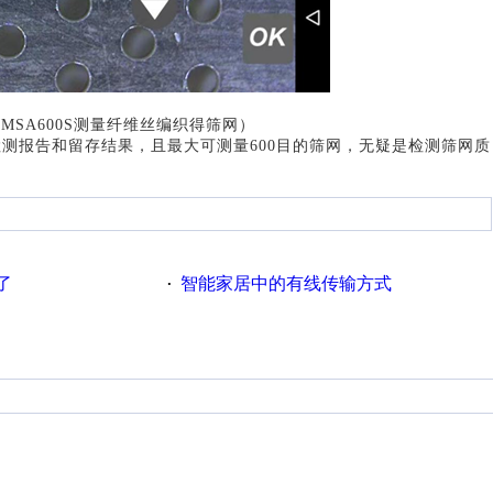
-MSA600S测量
纤维丝编织
得筛网
）
检测报告和留存结果，且最大可测量
600目的筛网，无疑是检测筛网质
了
智能家居中的有线传输方式
·