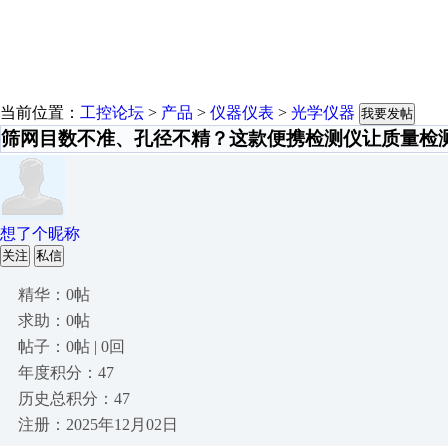
当前位置：
工控论坛
>
产品
>
仪器仪表
>
光学仪器
我要发帖
筛网目数不准、孔径不精？这款便携检测仪让质量检
想了个昵称
关注
私信
精华：0帖
求助：0帖
帖子：0帖 | 0回
年度积分：47
历史总积分：47
注册：2025年12月02日