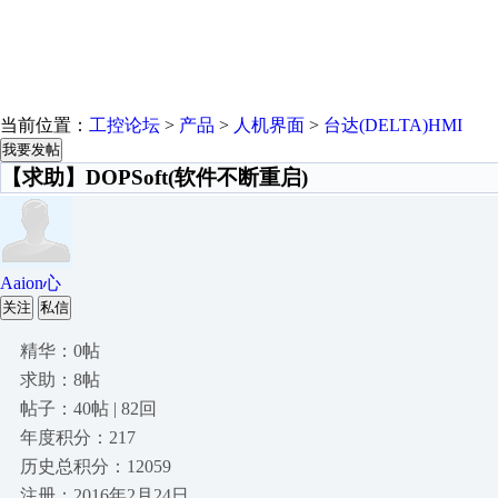
当前位置：
工控论坛
>
产品
>
人机界面
>
台达(DELTA)HMI
我要发帖
【求助】DOPSoft(软件不断重启)
Aaion心
关注
私信
精华：0帖
求助：8帖
帖子：40帖 | 82回
年度积分：217
历史总积分：12059
注册：2016年2月24日