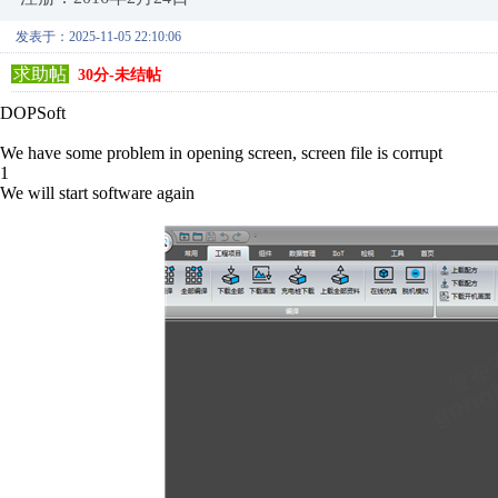
发表于：2025-11-05 22:10:06
求助帖
30分-未结帖
DOPSoft
We have some problem in opening screen, screen file is corrupt
1
We will start software again