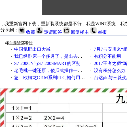
，我重新官网下载，重新装系统都是不行，我是WIN7系统，我
分享到：
收藏
邀请回答
回复楼主
举报
楼主最近还看过
中国氮肥出口大减
7月7与安川来“
·
·
我已经卧床一个多月了，是出去安装机械手在高速遭遇车祸所致:大家工作都要特别注意啊
有积分不能用
·
·
S7-200CN与S7-200SMART的区别
2017王者之狮“鸡”情签到
·
·
老毛桃一键还原，傻瓜式操作一键轻松备份还原；程序为向导式安装，一键即可实现自动备份或还原系统。
没有积分怎么办
·
·
急！欧姆龙CJ1M系列PLC,如何用时间控制变频器。要求时间在组态王中可以自由输入！拜托各位大神了！
台达plc与三菱
·
·