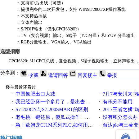
n
支持前
/后出线（可选）
n
提供完备的二次开发包，支持
WIN98/2000/XP操作系统
n
不支持热插拔
n
立体声输出
n
S/PDIF输出（仅限CPCI6320R）
n
TV（复合视频）输出、S端子（Y/C分量）和 YUV 分量输出
n
RGB分量输出、VGA输入、VGA输出
选型指南
CPCI6320: 3U CPCI总线，复合视频，S端子视频输出，立体声输出
分享到：
收藏
邀请回答
回复楼主
举报
楼主最近还看过
中国氮肥出口大减
7月7与安川来“
·
·
我已经卧床一个多月了，是出去安装机械手在高速遭遇车祸所致:大家工作都要特别注意啊
有积分不能用
·
·
S7-200CN与S7-200SMART的区别
2017王者之狮“鸡”情签到
·
·
老毛桃一键还原，傻瓜式操作一键轻松备份还原；程序为向导式安装，一键即可实现自动备份或还原系统。
没有积分怎么办
·
·
急！欧姆龙CJ1M系列PLC,如何用时间控制变频器。要求时间在组态王中可以自由输入！拜托各位大神了！
台达plc与三菱
·
·
热门招聘