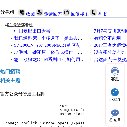
分享到：
收藏
邀请回答
回复楼主
举报
楼主最近还看过
中国氮肥出口大减
7月7与安川来“
·
·
我已经卧床一个多月了，是出去安装机械手在高速遭遇车祸所致:大家工作都要特别注意啊
有积分不能用
·
·
S7-200CN与S7-200SMART的区别
2017王者之狮“鸡”情签到
·
·
老毛桃一键还原，傻瓜式操作一键轻松备份还原；程序为向导式安装，一键即可实现自动备份或还原系统。
没有积分怎么办
·
·
急！欧姆龙CJ1M系列PLC,如何用时间控制变频器。要求时间在组态王中可以自由输入！拜托各位大神了！
台达plc与三菱
·
·
热门招聘
客服
相关主题
官方公众号
智造工程师
小程序
公众号