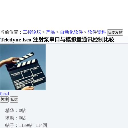
当前位置：
工控论坛
>
产品
>
自动化软件
>
软件资料
我要发帖
Teledyne Isco 注射泵串口与模拟量通讯控制比较
fjczd
关注
私信
精华：0帖
求助：0帖
帖子：1139帖 | 114回