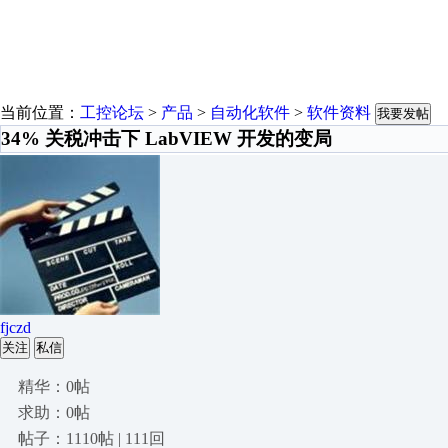
当前位置：
工控论坛
>
产品
>
自动化软件
>
软件资料
我要发帖
34% 关税冲击下 LabVIEW 开发的变局
fjczd
关注
私信
精华：0帖
求助：0帖
帖子：1110帖 | 111回