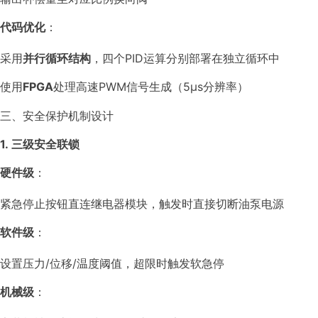
代码优化
：
采用
并行循环结构
，四个PID运算分别部署在独立循环中
使用
FPGA
处理高速PWM信号生成（5μs分辨率）
三、安全保护机制设计
1. 三级安全联锁
硬件级
：
紧急停止按钮直连继电器模块，触发时直接切断油泵电源
软件级
：
设置压力/位移/温度阈值，超限时触发软急停
机械级
：