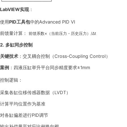
└───────────────┘
LabVIEW实现
：
使用
PID工具包
中的Advanced PID VI
前馈量计算：
前馈系数×（当前压力 - 历史压力）/Δt
2. 多缸同步控制
关键技术
：交叉耦合控制（Cross-Coupling Control）
案例
：四液压缸举升平台同步精度要求±1mm
控制逻辑：
采集各缸位移传感器数据（LVDT）
计算平均位置作为基准
对各缸偏差进行PID调节
输出补偿量至对应比例换向阀