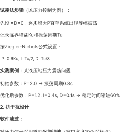
试凑法步骤
（以压力控制为例）：
先设I=D=0，逐步增大P直至系统出现等幅振荡
记录临界增益Ku和振荡周期Tu
按Ziegler-Nichols公式设置：
P=0.6Ku, I=Tu/2, D=Tu/8
实测案例
：某液压站压力震荡问题
初始参数：P=2.0 → 振荡周期0.8s
优化后参数：P=1.2, I=0.4s, D=0.1s → 稳定时间缩短60%
2. 抗干扰设计
软件滤波
：
对压力信号采用
移动平均滤波
（窗口宽度10个采样点）