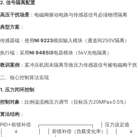
2. 信号隔离配置
高压干扰场景
：电磁阀驱动电路与传感器信号必须物理隔离
典型方案
：
传感器端：使用
NI 9223
模拟输入模块（通道间250V隔离）
执行端：采用
NI 9485
继电器模块（5kV光电隔离）
教训案例
：某冲压机因未隔离导致压力传感器信号被电磁阀干扰
二、核心控制算法实现
1. 压力闭环控制
控制对象
：比例溢流阀压力调节（目标压力20MPa±0.5%）
算法结构
：
PID+前馈补偿 ┌───────────────┐ │ 
│ ↓ │ │ 前馈补偿（负载变化率）│ │ ↓