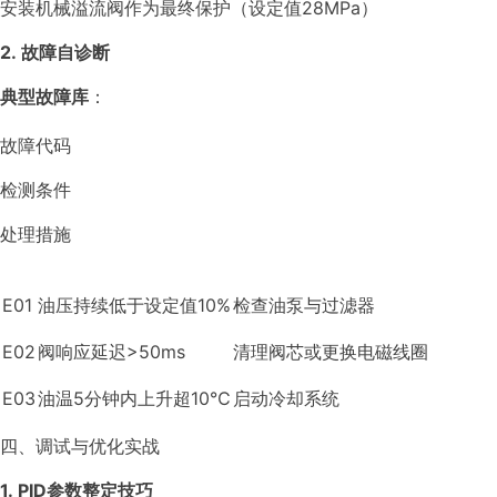
安装机械溢流阀作为最终保护（设定值28MPa）
2. 故障自诊断
典型故障库
：
故障代码
检测条件
处理措施
E01
油压持续低于设定值10%
检查油泵与过滤器
E02
阀响应延迟>50ms
清理阀芯或更换电磁线圈
E03
油温5分钟内上升超10℃
启动冷却系统
四、调试与优化实战
1. PID参数整定技巧