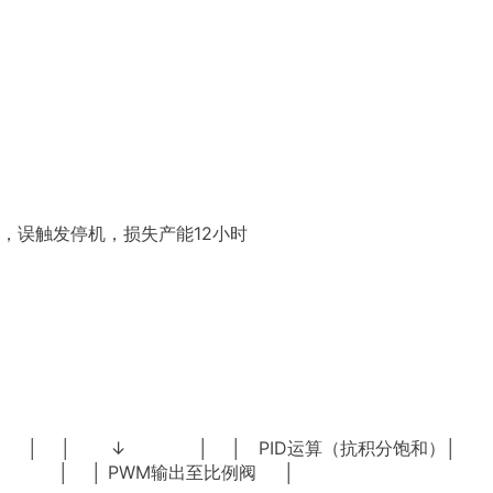
，误触发停机，损失产能12小时
压力设定值 │ │ ↓ │ │ PID运算（抗积分饱和）│
 │ │ PWM输出至比例阀 │