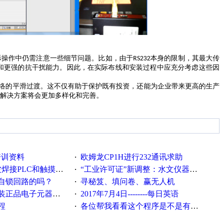
际操作中仍需注意一些细节问题。比如，由于
本身的限制，其最大传
RS232
和更强的抗干扰能力。因此，在实际布线和安装过程中应充分考虑这些因
络的平滑过渡。这不仅有助于保护既有投资，还能为企业带来更高的生产
解决方案将会更加多样化和完善。
培训资料
欧姆龙CP1H进行232通讯求助
·
接PLC和触摸屏程序
“工业许可证”新调整：水文仪器等19类产品取消事前生产许可
·
自锁回路的吗？
寻秘笈、填问卷、赢无人机
·
电子元器件，价格怎么样
2017年7月4日--------每日英语
·
程
各位帮我看看这个程序是不是有问题？？？
·