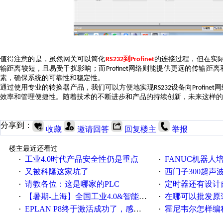
值得注意的是，虽然
网关
可以简化
到
的连接过程，但在实
RS232
Profinet
输距离较短，且易受干扰影响；而
网络则能提供更远的传输距离
Profinet
素，确保系统的可靠性和稳定性。
通过使用专业的转换器产品，我们可以方便地实现
设备向
网
RS232
Profinet
效率和管理便捷性。随着技术的不断进步和产品的持续创新，未来这样的
分享到：
收藏
邀请回答
回复楼主
举报
楼主最近还看过
工业4.0时代产品安全性仍是重点
FANUC机器人
·
·
又被科隆这家坑了
西门子300超声波焊
·
·
请教各位：这是哪家的PLC
定时器还有设计
·
·
【暑期-上海】全国工业4.0&智能制造高级培训班通知！
在哪可以批发原装正品
·
·
EPLAN P8终于激活成功了，感谢网上无私的高人！
霍尼韦尔怎样编
·
·