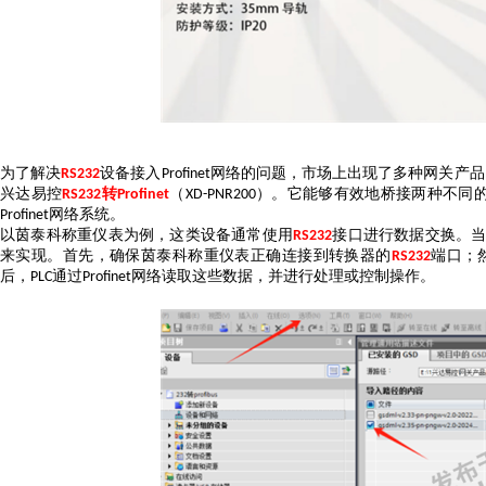
为了解决
设备接入
网络的问题，市场上出现了多种
网关
产品
RS232
Profinet
兴达易控
转
（
）。它能够有效地桥接两种不同
RS232
Profinet
XD-PNR200
网络系统。
Profinet
以茵泰科称重仪表为例，这类设备通常使用
接口进行数据交换。
RS232
来实现。首先，确保茵泰科称重仪表正确连接到转换器的
端口；
RS232
后，
通过
网络读取这些数据，并进行处理或控制操作。
PLC
Profinet