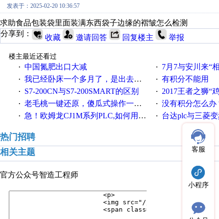
发表于：2025-02-20 10:36:57
求助食品包装袋里面装满东西袋子边缘的褶皱怎么检测
分享到：
收藏
邀请回答
回复楼主
举报
楼主最近还看过
中国氮肥出口大减
7月7与安川来“
·
·
我已经卧床一个多月了，是出去安装机械手在高速遭遇车祸所致:大家工作都要特别注意啊
有积分不能用
·
·
S7-200CN与S7-200SMART的区别
2017王者之狮“鸡”情签到
·
·
老毛桃一键还原，傻瓜式操作一键轻松备份还原；程序为向导式安装，一键即可实现自动备份或还原系统。
没有积分怎么办
·
·
急！欧姆龙CJ1M系列PLC,如何用时间控制变频器。要求时间在组态王中可以自由输入！拜托各位大神了！
台达plc与三菱
·
·
热门招聘
客服
相关主题
官方公众号
智造工程师
小程序